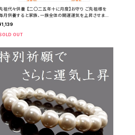
先祖代々供養 【二〇二五年十に月度】お守り ご先祖様を
毎月供養すると家族、一族全体の開運運気を上昇させま
す。
¥1,139
SOLD OUT