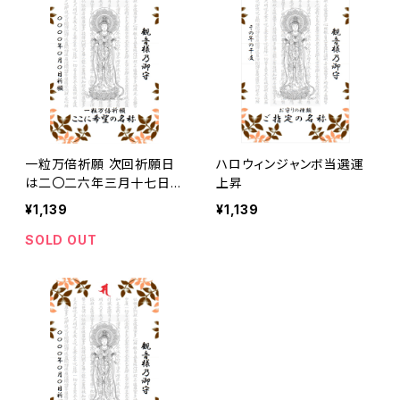
一粒万倍祈願 次回祈願日
ハロウィンジャンボ当選運
は二〇二六年三月十七日と
上昇
なり、発送は祈願日当日以
¥1,139
¥1,139
降で購入順となりますので
ご留意ください。
SOLD OUT