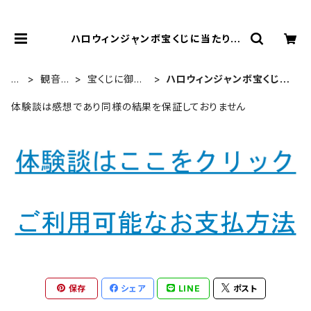
ハロウィンジャンボ宝くじに当たりた
い時の組合せ | 風水より金運アップす
る観音様乃御守(観音様のお守り)
H
観音様
宝くじに御利
ハロウィンジャンボ宝くじに
O
乃御守
益ある組合せ
当たりたい時の組合せ
M
体験談は感想であり同様の結果を保証しておりません
E
保存
シェア
LINE
ポスト