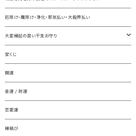
ハロウィンジャンボ宝くじに当たりたい時の組合せ
お金持ちと出会いたい
お金持ち恋愛したい
対人で御利益ある組合せ
ネックレス
厄除け・魔除け・浄化・邪気払い・大殺界払い
年末ジャンボ宝くじに当たりたい時の組合せ
お金持ちと結婚したい(玉の輿・逆玉の輿)
学校でいじめられたくない
出世して仕事も充実し給料を上げたい時の組み合わせ
ストラップ
大変縁起の良い干支お守り
その他の宝くじに当たりたい時の組合せ
職場でいじめられたくない
子年
宝くじ
家庭でいじめられたくない
丑年
開運
勉強でライバルに勝ちたい
寅年
金運 / 財運
商売でライバルに勝ちたい
卯年
恋愛運
仕事でライバルに勝ちたい
辰年
縁結び