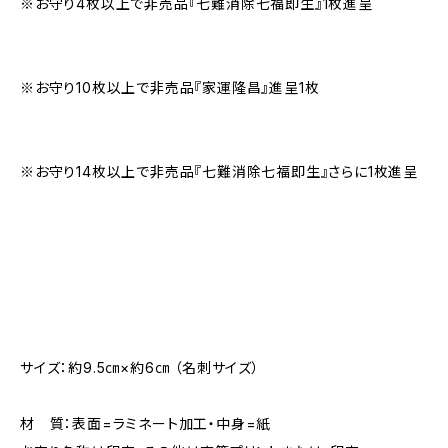
※お守り4枚以上で非売品『七難消除七福即生』1枚進呈
※お守り10枚以上で非売品『家運隆昌』進呈1枚
※お守り14枚以上で非売品『七難消除七福即生』さらに1枚進呈
サイズ：約9.5㎝×約6㎝ （名刺サイズ）
材 質：表面=ラミネート加工・中身=紙