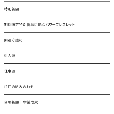
恋愛でライバルに勝ちたい
巳年
特別祈願
午年
期間限定特別祈願可能なパワーブレスレット
未年
開運守護符
申年
対人運
酉年
仕事運
戌年
注目の組み合わせ
亥年
合格祈願 | 学業成就