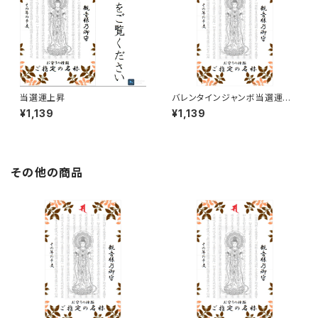
当選運上昇
バレンタインジャンボ当選運上
昇
¥1,139
¥1,139
その他の商品