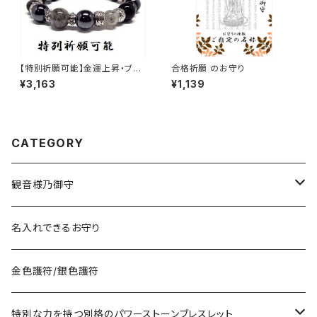
【特別祈願可能】金運上昇・ブラ
合格祈願 のお守り
ックルチルクォーツ ヘマタイト
¥3,163
¥1,139
オニキスお洒落パワーストーン
ブレスレット_NS_D3-19_752
【お届まで3〜14日】
CATEGORY
観音様乃御守
宝くじに御利益ある組合せ
名入れできるお守り
サマージャンボ宝くじに当たりたい時の組合せ
お金に御利益ある組合せ
金色護符/銀色護符
バレンタインジャンボ宝くじに当たりたい時の組合せ
給料を増やしたい
恋愛・縁結びで御利益ある組合せ
特別な力を持つ別格のパワーストーンブレスレット