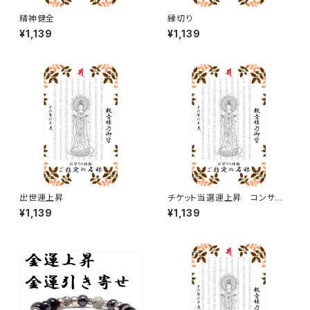
精神健全
縁切り
¥1,139
¥1,139
出世運上昇
チケット当選運上昇 コンサー
ト、ライブ、ファンサークル、ファ
¥1,139
¥1,139
ンミーティング、スポーツ観戦な
どのチケット当選運気を上げま
す