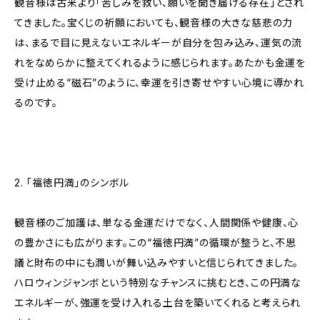
観音様は古来より「苦しみを救い、願いを聞き届ける存在」とされ
てきました。宝くじの祈願においても、観音様の大きな慈悲の力
は、まるで目に見えないエネルギーが自分を包み込み、運気の流
れをなめらかに整えてくれるように感じられます。あたかも金運を
受け止める“磁石”のように、幸運を引き寄せやすい心境に導かれ
るのです。
2. 「福徳円満」のシンボル
観音様のご加護は、単なる金運だけでなく、人間関係や健康、心
の豊かさにも広がります。この“福徳円満”の循環が整うと、不思
議と財布の中にも潤いが舞い込みやすいと信じられてきました。
ハロウィンジャンボという特別なチャンスに挑むとき、この円満な
エネルギーが、強運を受け入れる土台を築いてくれると考えられ