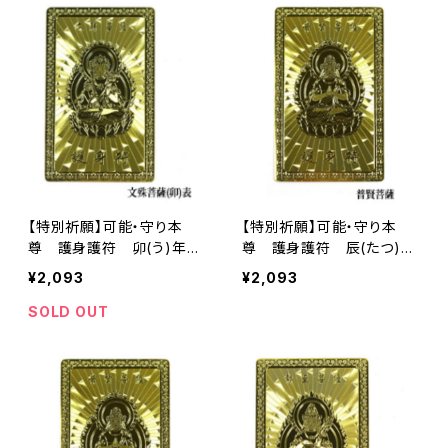
【特別祈願】可能・守り本
【特別祈願】可能・守り本
尊 護身護符 卯(う)年
尊 護身護符 辰(たつ)
文殊菩薩 お守り 護符 ご利
年 普賢菩薩 お守り 護符
¥2,093
¥2,093
益【お届まで3〜10日】
ご利益
SOLD OUT