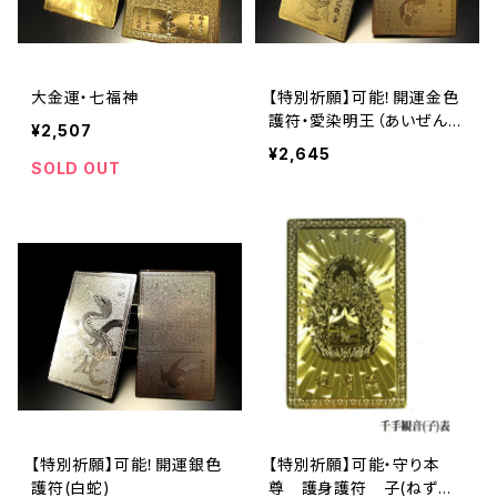
大金運・七福神
【特別祈願】可能！開運金色
護符・愛染明王（あいぜんみ
¥2,507
ょうおう）直江兼続が崇拝す
¥2,645
る守護神_開運祈願済み_w
SOLD OUT
s
【特別祈願】可能！開運銀色
【特別祈願】可能・守り本
護符(白蛇)
尊 護身護符 子(ねずみ)