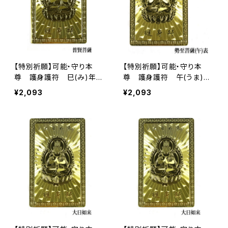
【特別祈願】可能・守り本
【特別祈願】可能・守り本
尊 護身護符 巳(み)年
尊 護身護符 午(うま)
普賢菩薩 お守り 護符 ご利
年 普賢菩薩 お守り 護符
¥2,093
¥2,093
益【お届まで3〜10日】
ご利益【お届まで3〜10日】