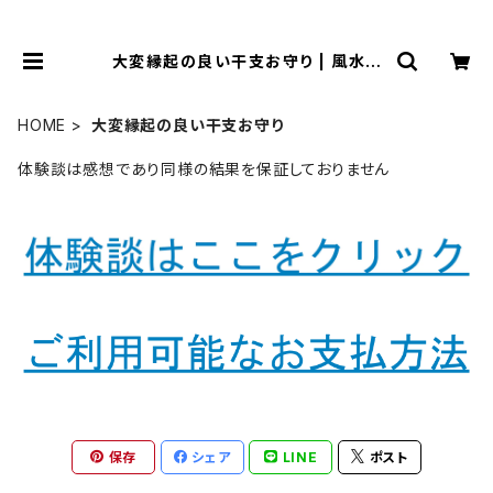
大変縁起の良い干支お守り | 風水よ
り金運アップする観音様乃御守(観音
様のお守り)
HOME
大変縁起の良い干支お守り
体験談は感想であり同様の結果を保証しておりません
保存
シェア
LINE
ポスト