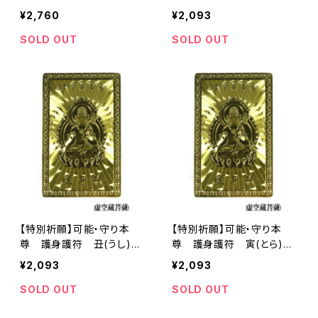
年 千手千眼観自在菩薩
¥2,760
¥2,093
お守り 護符 ご利益【お届ま
で3〜10日】
SOLD OUT
SOLD OUT
【特別祈願】可能・守り本
【特別祈願】可能・守り本
尊 護身護符 丑(うし)
尊 護身護符 寅(とら)
年 虚空蔵菩薩 お守り 護
年 虚空蔵菩薩 お守り 護
¥2,093
¥2,093
符 ご利益
符 ご利益
SOLD OUT
SOLD OUT