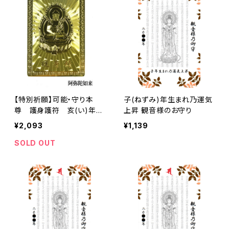
【特別祈願】可能・守り本
子(ねずみ)年生まれ乃運気
尊 護身護符 亥(い)年
上昇 観音様のお守り
阿弥陀如来 お守り 護符 ご
¥2,093
¥1,139
利益
SOLD OUT