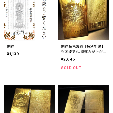
開運
開運金色護符 【特別祈願】
も可能です。開運力が上が
¥1,139
ります。
¥2,645
SOLD OUT