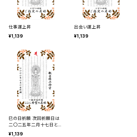
仕事運上昇
出会い運上昇
¥1,139
¥1,139
巳の日祈願 次回祈願日は
二〇二五年二月十七日とな
り、発送は祈願日当日以降
¥1,139