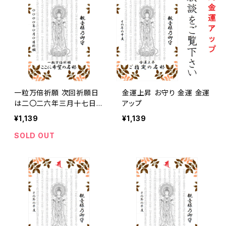
一粒万倍祈願 次回祈願日
金運上昇 お守り 金運 金運
は二〇二六年三月十七日と
アップ
なり、発送は祈願日当日以
¥1,139
¥1,139
降で購入順となりますので
ご留意ください。
SOLD OUT