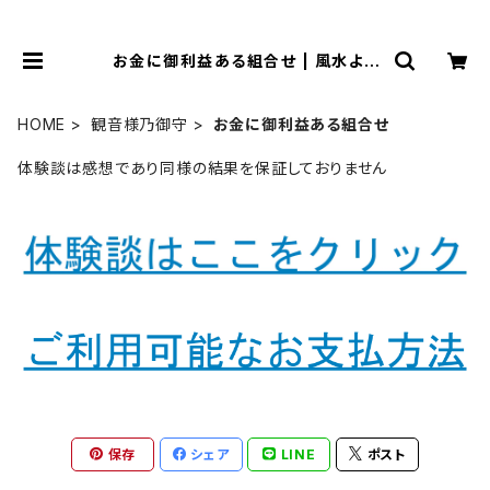
お金に御利益ある組合せ | 風水より
金運アップする観音様乃御守(観音様
のお守り)
HOME
観音様乃御守
お金に御利益ある組合せ
体験談は感想であり同様の結果を保証しておりません
保存
シェア
LINE
ポスト