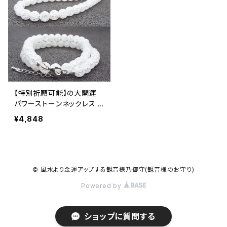
【特別祈願可能】の大開運
パワーストーンネックレス N
S_N1-17_275【お届まで3〜
¥4,848
14日】
© 風水より金運アップする観音様乃御守(観音様のお守り)
Powered by
ショップに質問する