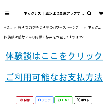
ネックレス | 風水より金運アップする
観音様乃御守(観音様のお守り)
HOM
特別な力を持つ別格のパワーストーンブレ
ネックレ
E
スレット
ス
体験談は感想であり同様の結果を保証しておりません
保存
シェア
LINE
ポスト