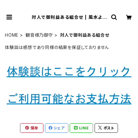
対人で御利益ある組合せ | 風水より
金運アップする観音様乃御守(観音様
のお守り)
HOME
観音様乃御守
対人で御利益ある組合せ
体験談は感想であり同様の結果を保証しておりません
保存
シェア
LINE
ポスト