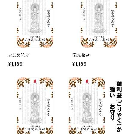
いじめ除け
商売繁盛
¥1,139
¥1,139