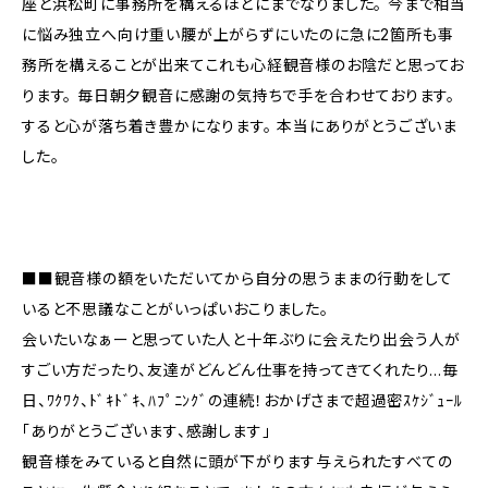
座と浜松町に事務所を構えるほどにまでなりました。 今まで相当
に悩み独立へ向け重い腰が上がらずにいたのに急に2箇所も事
務所を構えることが出来てこれも心経観音様のお陰だと思ってお
ります。 毎日朝夕観音に感謝の気持ちで手を合わせております。
すると心が落ち着き豊かになります。 本当にありがとうございま
した。
■■観音様の額をいただいてから自分の思うままの行動をして
いると不思議なことがいっぱいおこりました。
会いたいなぁーと思っていた人と十年ぶりに会えたり出会う人が
すごい方だったり、友達がどんどん仕事を持ってきてくれたり…毎
日、ﾜｸﾜｸ、ﾄﾞｷﾄﾞｷ、ﾊﾌﾟﾆﾝｸﾞの連続！おかげさまで超過密ｽｹｼﾞｭｰﾙ
「ありがとうございます、感謝します」
観音様をみていると自然に頭が下がります与えられたすべての