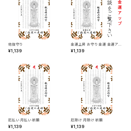
他抜守り
金運上昇 お守り 金運 金運アッ
プ
¥1,139
¥1,139
厄払い 月払い 祈願
厄除け 月除け 祈願
¥1,139
¥1,139