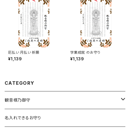
厄払い 月払い 祈願
学業成就 のお守り
¥1,139
¥1,139
CATEGORY
観音様乃御守
宝くじに御利益ある組合せ
名入れできるお守り