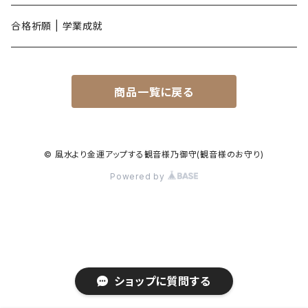
亥年
合格祈願 | 学業成就
商品一覧に戻る
© 風水より金運アップする観音様乃御守(観音様のお守り)
Powered by
ショップに質問する