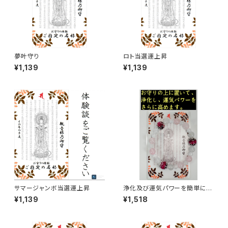
夢叶守り
ロト当選運上昇
¥1,139
¥1,139
サマージャンボ当選運上昇
浄化及び運気パワーを簡単に回
復させるお守り・パワーストーン
¥1,139
¥1,518
チューナー【運気隆昌】(カードタ
イプ)