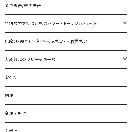
サマージャンボ宝くじに当たりたい時の組合せ
お金に御利益ある組合せ
金色護符/銀色護符
バレンタインジャンボ宝くじに当たりたい時の組合せ
給料を増やしたい
恋愛・縁結びで御利益ある組合せ
特別な力を持つ別格のパワーストーンブレスレット
ハロウィンジャンボ宝くじに当たりたい時の組合せ
お金持ちと出会いたい
お金持ち恋愛したい
対人で御利益ある組合せ
ネックレス
厄除け・魔除け・浄化・邪気払い・大殺界払い
年末ジャンボ宝くじに当たりたい時の組合せ
お金持ちと結婚したい(玉の輿・逆玉の輿)
学校でいじめられたくない
出世して仕事も充実し給料を上げたい時の組み合わせ
ストラップ
大変縁起の良い干支お守り
その他の宝くじに当たりたい時の組合せ
職場でいじめられたくない
子年
宝くじ
家庭でいじめられたくない
丑年
開運
勉強でライバルに勝ちたい
寅年
金運 / 財運
商売でライバルに勝ちたい
卯年
恋愛運