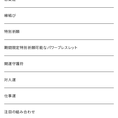
仕事でライバルに勝ちたい
辰年
縁結び
恋愛でライバルに勝ちたい
巳年
特別祈願
午年
期間限定特別祈願可能なパワーブレスレット
未年
開運守護符
申年
対人運
酉年
仕事運
戌年
注目の組み合わせ