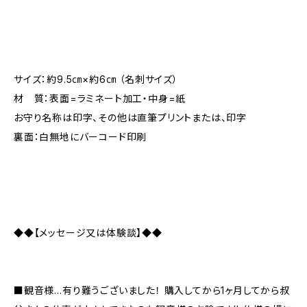
サイズ：約9.5㎝×約6㎝ （名刺サイズ）
材 質：表面=ラミネート加工・中身=紙
お守り名称は印字、その他は直筆プリントまたは、印字
裏面：白無地にバーコード印刷
◆◆【メッセージ又は体験談】◆◆
■観音様…有り難うございました！ 購入してから1ヶ月してから叔