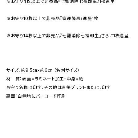
※お守り4枚以上で非売品『七難消除七福即生』1枚進呈
※お守り10枚以上で非売品『家運隆昌』進呈1枚
※お守り14枚以上で非売品『七難消除七福即生』さらに1枚進呈
サイズ：約9.5㎝×約6㎝ （名刺サイズ）
材 質：表面=ラミネート加工・中身=紙
お守り名称は印字、その他は直筆プリントまたは、印字
裏面：白無地にバーコード印刷