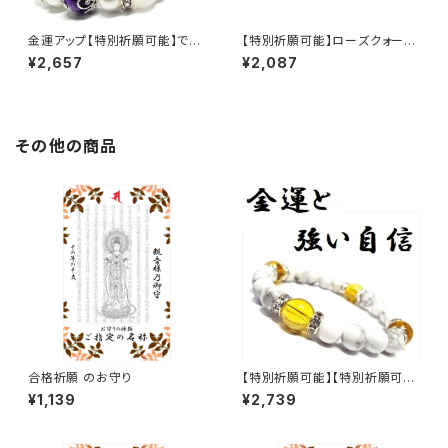
金運アップ【特別祈願可能】で厄
【特別祈願可能】ローズクォーツ
除け・ギャンブル運・勝負運・魔
シェルパール クラック水晶 パワ
¥2,657
¥2,087
除け・邪気払いに強いお洒落か
ーストーンブレスレット NS_D1-
わいいパワーストーンブレスレッ
78_484
ト(パープルタイガーアイ ラピス
ラズリ ブラックルチル パワース
トーンブレスレット)_NS_D4-9
その他の商品
2_572【お届まで3〜10日】
合格祈願 のお守り
【特別祈願可能】【特別祈願可
能】金運上昇と強い自信・ホワイ
¥1,139
¥2,739
トターコイズ パワーストーンブ
レスレット シトリンのパワースト
ーンブレスレット_NS_D4-66_5