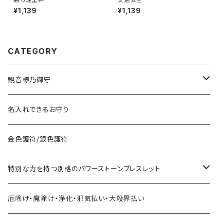
¥1,139
¥1,139
CATEGORY
観音様乃御守
宝くじに御利益ある組合せ
名入れできるお守り
サマージャンボ宝くじに当たりたい時の組合せ
お金に御利益ある組合せ
金色護符/銀色護符
バレンタインジャンボ宝くじに当たりたい時の組合せ
給料を増やしたい
恋愛・縁結びで御利益ある組合せ
特別な力を持つ別格のパワーストーンブレスレット
ハロウィンジャンボ宝くじに当たりたい時の組合せ
お金持ちと出会いたい
お金持ち恋愛したい
対人で御利益ある組合せ
ネックレス
厄除け・魔除け・浄化・邪気払い・大殺界払い