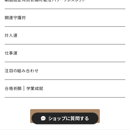
未年
開運守護符
申年
対人運
酉年
仕事運
戌年
注目の組み合わせ
亥年
合格祈願 | 学業成就
商品一覧に戻る
ショップに質問する