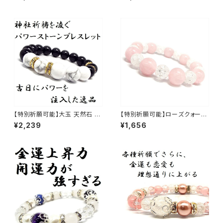
S_PO096_1166【お届まで3〜
21日】
【特別祈願可能】大玉 天然石 オ
【特別祈願可能】ローズクォーツ
ニキス ホワイトターコイズパワ
クラック水晶パワーストーンブレ
¥2,239
¥1,656
ーストーンブレスレット NS_D5
スレット_NS_D5-41_480【お届
-29_649【お届まで3〜14日】
まで3〜14日】