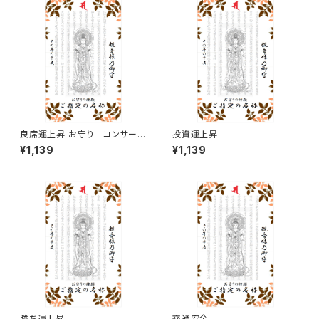
41【お届まで3〜14日】
良席運上昇 お守り コンサー
投資運上昇
ト。ライブ、ファンサークル、ファ
¥1,139
¥1,139
ンミーティングなどで良席をゲッ
トする運気を上げます。
勝ち運上昇
交通安全