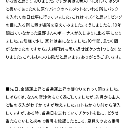
いなぁと思って おりました。ですが実はお尻の下に引いてはダメ
と書いてあったのに原付バイクのヘルメットをいれる所にバック
を入れて毎日仕事に行っていました。これはマズイと思いリビング
の目に入る所に置き場所を変えてみました。そうしましたら、10年
間出ていなかった旦那さんのボーナスが久しぶりに出る事になり
ました。お陰様で少し 家計は楽になりました。10年間、息つく間
がなかったのですから。夫婦円満も思い返せばケンカ1つしなくな
りました。これもお札のお陰だと思います。ありがとうございます。
■先日、金銭運上昇と当選運上昇の御守りを作って頂きました。
しばらくは、なんの音沙汰もなく過ごしてましたが、先月から主人
と私の収入がわずかですが増えました。ロトもかなり前から購入
してますが、ある時、当選日を忘れていてチケットを出し、どうせ
当たらないしと携帯で番号を確認したところ、見覚えのある番号