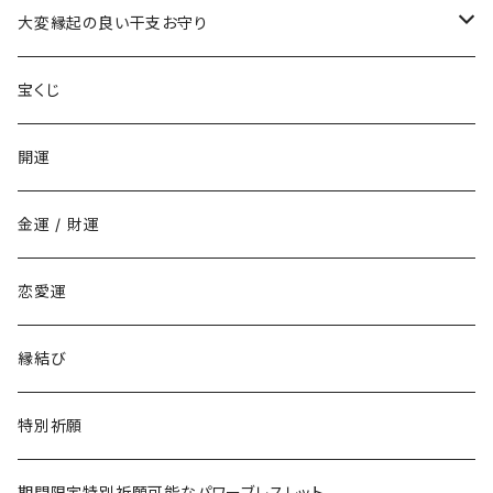
年末ジャンボ宝くじに当たりたい時の組合せ
お金持ちと結婚したい(玉の輿・逆玉の輿)
学校でいじめられたくない
出世して仕事も充実し給料を上げたい時の組み合わせ
ストラップ
大変縁起の良い干支お守り
その他の宝くじに当たりたい時の組合せ
職場でいじめられたくない
子年
宝くじ
家庭でいじめられたくない
丑年
開運
勉強でライバルに勝ちたい
寅年
金運 / 財運
商売でライバルに勝ちたい
卯年
恋愛運
仕事でライバルに勝ちたい
辰年
縁結び
恋愛でライバルに勝ちたい
巳年
特別祈願
午年
期間限定特別祈願可能なパワーブレスレット