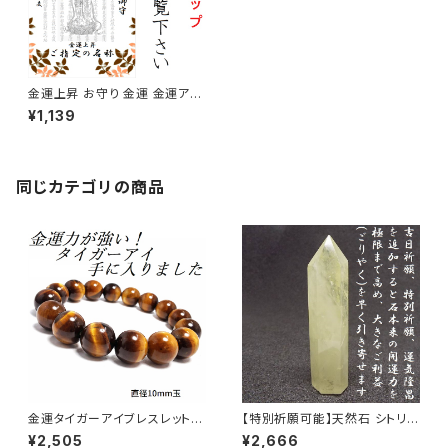
金運上昇 お守り 金運 金運アッ
プ
¥1,139
同じカテゴリの商品
金運タイガーアイブレスレット
【特別祈願可能】天然石 シトリン
パワーストーン NS_B1-45
黄水晶 六角柱 ポイント 原石 N
¥2,505
¥2,666