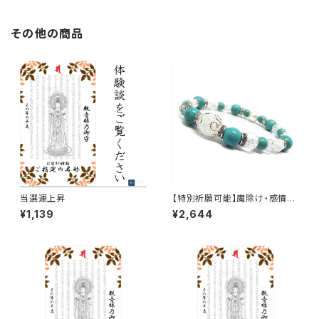
その他の商品
当選運上昇
【特別祈願可能】魔除け・感情を
コントロール・クラック水晶 ター
¥1,139
¥2,644
コイズ パール パワーストーンブ
レスレット NS_D5-62_297【お
届まで3〜14日】