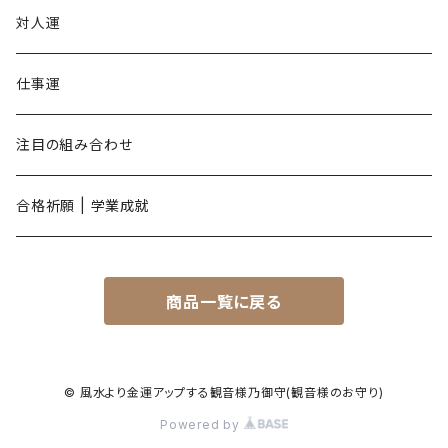
申年
対人運
酉年
仕事運
戌年
注目の組み合わせ
亥年
合格祈願 | 学業成就
商品一覧に戻る
© 風水より金運アップする観音様乃御守(観音様のお守り)
Powered by