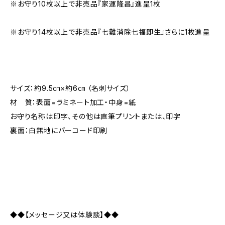
※お守り10枚以上で非売品『家運隆昌』進呈1枚
※お守り14枚以上で非売品『七難消除七福即生』さらに1枚進呈
サイズ：約9.5㎝×約6㎝ （名刺サイズ）
材 質：表面=ラミネート加工・中身=紙
お守り名称は印字、その他は直筆プリントまたは、印字
裏面：白無地にバーコード印刷
◆◆【メッセージ又は体験談】◆◆