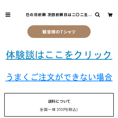
巳の日祈願 次回祈願日は二〇二五年
二月十七日となり、発送は祈願日当日
以降で購入順となりますのでご留意く
ださい。 | 風水より金運アップする観
音様乃御守(観音様のお守り)
観音様のTシャツ
送料について
全国一律 310円(税込)