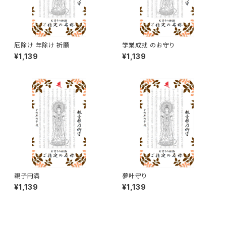
厄除け 年除け 祈願
学業成就 のお守り
¥1,139
¥1,139
親子円満
夢叶守り
¥1,139
¥1,139