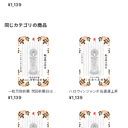
二五年二月十七日となり、発送
¥1,139
は祈願日当日以降で購入順とな
りますのでご留意ください。
同じカテゴリの商品
一粒万倍祈願 次回祈願日は二
ハロウィンジャンボ当選運上昇
〇二六年三月十七日となり、発
¥1,139
¥1,139
送は祈願日当日以降で購入順と
なりますのでご留意ください。