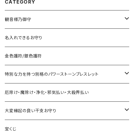
CATEGORY
観音様乃御守
宝くじに御利益ある組合せ
名入れできるお守り
サマージャンボ宝くじに当たりたい時の組合せ
お金に御利益ある組合せ
金色護符/銀色護符
バレンタインジャンボ宝くじに当たりたい時の組合せ
給料を増やしたい
恋愛・縁結びで御利益ある組合せ
特別な力を持つ別格のパワーストーンブレスレット
ハロウィンジャンボ宝くじに当たりたい時の組合せ
お金持ちと出会いたい
お金持ち恋愛したい
対人で御利益ある組合せ
ネックレス
厄除け・魔除け・浄化・邪気払い・大殺界払い
年末ジャンボ宝くじに当たりたい時の組合せ
お金持ちと結婚したい(玉の輿・逆玉の輿)
学校でいじめられたくない
出世して仕事も充実し給料を上げたい時の組み合わせ
ストラップ
大変縁起の良い干支お守り
その他の宝くじに当たりたい時の組合せ
職場でいじめられたくない
子年
宝くじ