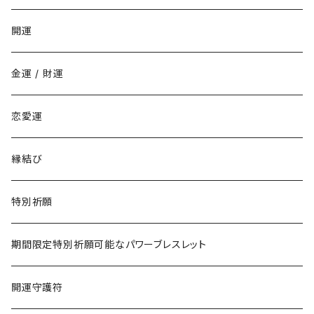
家庭でいじめられたくない
丑年
開運
勉強でライバルに勝ちたい
寅年
金運 / 財運
商売でライバルに勝ちたい
卯年
恋愛運
仕事でライバルに勝ちたい
辰年
縁結び
恋愛でライバルに勝ちたい
巳年
特別祈願
午年
期間限定特別祈願可能なパワーブレスレット
未年
開運守護符