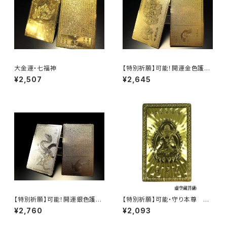
大金運・七福神
【特別祈願】可能！開運金色護
符・愛染明王（あいぜんみょうお
¥2,507
¥2,645
う）直江兼続が崇拝する守護神_
開運祈願済み_ws
【特別祈願】可能！開運銀色護符
【特別祈願】可能・守り本尊 護
(白蛇)
身護符 寅(とら)年 虚空蔵菩
¥2,760
¥2,093
薩 お守り 護符 ご利益