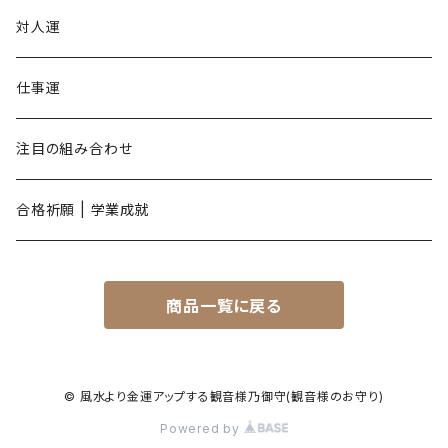
申年
対人運
酉年
仕事運
戌年
注目の組み合わせ
亥年
合格祈願 | 学業成就
商品一覧に戻る
© 風水より金運アップする観音様乃御守(観音様のお守り)
Powered by