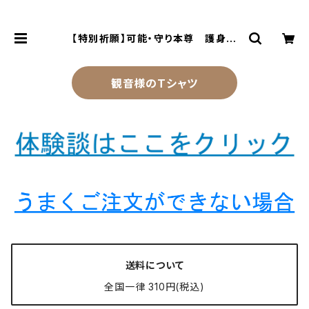
【特別祈願】可能・守り本尊 護身護
符 酉(とり)年 不動明王 お守り 護
符 ご利益 | 風水より金運アップする
観音様乃御守(観音様のお守り)
観音様のTシャツ
送料について
全国一律 310円(税込)