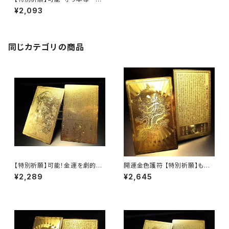
身護符 酉(とり)年 不動明王
¥2,093
お守り 護符 ご利益
同じカテゴリの商品
【特別祈願】可能！金運を劇的に
開運金色護符 【特別祈願】も可
開花する開運金色護符(四神)
能です。開運力が上がります。
¥2,289
¥2,645