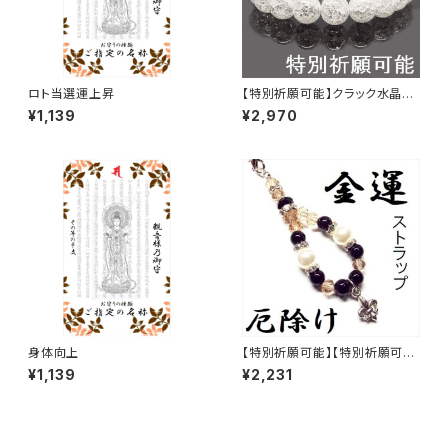
ロト当選運上昇
【特別祈願可能】クラック水晶パ
ワーストーンブレスレット_NS_B
¥1,139
¥2,970
1-17_275【お届まで3〜14日】
身体向上
【特別祈願可能】【特別祈願可
能】金運上昇&厄除け・シェルパ
¥1,139
¥2,231
ール オニキス 百合の紋章 チャ
ーム ストラップ_NS_ST1-16_3
08【お届まで3〜14日】