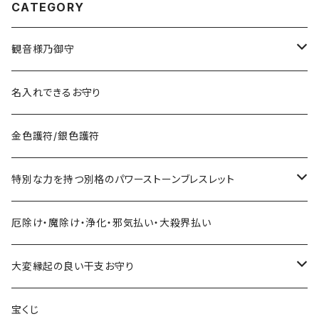
CATEGORY
観音様乃御守
宝くじに御利益ある組合せ
名入れできるお守り
サマージャンボ宝くじに当たりたい時の組合せ
お金に御利益ある組合せ
金色護符/銀色護符
バレンタインジャンボ宝くじに当たりたい時の組合せ
給料を増やしたい
恋愛・縁結びで御利益ある組合せ
特別な力を持つ別格のパワーストーンブレスレット
ハロウィンジャンボ宝くじに当たりたい時の組合せ
お金持ちと出会いたい
お金持ち恋愛したい
対人で御利益ある組合せ
ネックレス
厄除け・魔除け・浄化・邪気払い・大殺界払い
年末ジャンボ宝くじに当たりたい時の組合せ
お金持ちと結婚したい(玉の輿・逆玉の輿)
学校でいじめられたくない
出世して仕事も充実し給料を上げたい時の組み合わせ
ストラップ
大変縁起の良い干支お守り
その他の宝くじに当たりたい時の組合せ
職場でいじめられたくない
子年
宝くじ