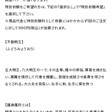
特別祈願をご希望の方は、下記の『選択なし』で『特別祈願希望』
を選択して下さい。
※商品代金に特別祈願料として枚数にはかかわらず1回のご注文
に対して990円(税込)が加算されます。
【不動明王】
（ふどうみょうおう）
五大明王、八大明王の一で、その主尊。種々の煩悩、障害を焼き払
い、悪魔を降伏して行者を擁護し、菩提を成就させ長寿を得させ
るとされる。大火炎を背負い、右手に剣、左手に索を持つ
【護身護符とは】
開運とツキをもたらすといわれ、厄除け、厄年の方にも最適な最