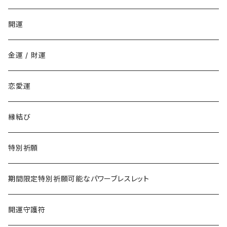
家庭でいじめられたくない
丑年
開運
勉強でライバルに勝ちたい
寅年
金運 / 財運
商売でライバルに勝ちたい
卯年
恋愛運
仕事でライバルに勝ちたい
辰年
縁結び
恋愛でライバルに勝ちたい
巳年
特別祈願
午年
期間限定特別祈願可能なパワーブレスレット
未年
開運守護符