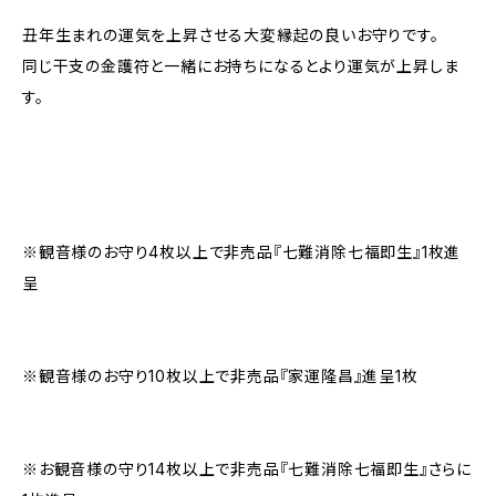
丑年生まれの運気を上昇させる大変縁起の良いお守りです。
同じ干支の金護符と一緒にお持ちになるとより運気が上昇しま
す。
※観音様のお守り4枚以上で非売品『七難消除七福即生』1枚進
呈
※観音様のお守り10枚以上で非売品『家運隆昌』進呈1枚
※お観音様の守り14枚以上で非売品『七難消除七福即生』さらに