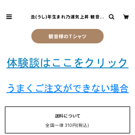
丑(うし)年生まれ乃運気上昇 観音様
のお守り | 風水より金運アップする観
音様乃御守(観音様のお守り)
観音様のTシャツ
送料について
全国一律 310円(税込)