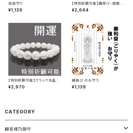
他抜守り
【特別祈願可能】魔除け・感情を
コントロール・クラック水晶 ター
¥1,139
¥2,644
コイズ パール パワーストーンブ
レスレット NS_D5-62_297【お
届まで3〜14日】
【特別祈願可能】クラック水晶パ
縁結び のお守り
ワーストーンブレスレット_NS_B
¥2,970
¥1,139
1-17_275【お届まで3〜14日】
CATEGORY
観音様乃御守