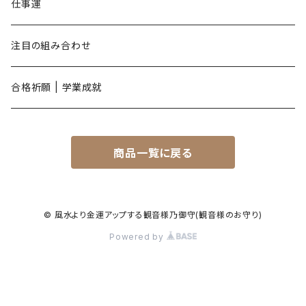
酉年
仕事運
戌年
注目の組み合わせ
亥年
合格祈願 | 学業成就
商品一覧に戻る
© 風水より金運アップする観音様乃御守(観音様のお守り)
Powered by