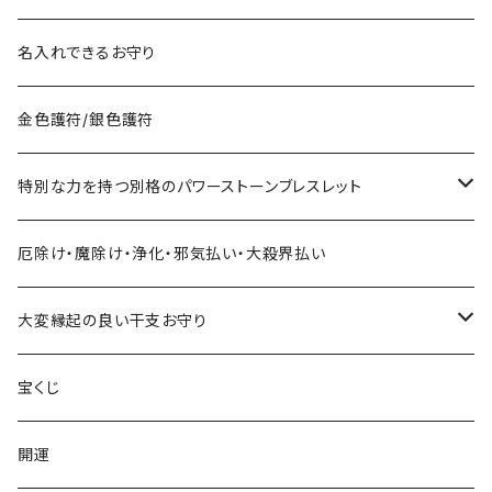
宝くじに御利益ある組合せ
名入れできるお守り
サマージャンボ宝くじに当たりたい時の組合せ
お金に御利益ある組合せ
金色護符/銀色護符
バレンタインジャンボ宝くじに当たりたい時の組合せ
給料を増やしたい
恋愛・縁結びで御利益ある組合せ
特別な力を持つ別格のパワーストーンブレスレット
ハロウィンジャンボ宝くじに当たりたい時の組合せ
お金持ちと出会いたい
お金持ち恋愛したい
対人で御利益ある組合せ
ネックレス
厄除け・魔除け・浄化・邪気払い・大殺界払い
年末ジャンボ宝くじに当たりたい時の組合せ
お金持ちと結婚したい(玉の輿・逆玉の輿)
学校でいじめられたくない
出世して仕事も充実し給料を上げたい時の組み合わせ
ストラップ
大変縁起の良い干支お守り
その他の宝くじに当たりたい時の組合せ
職場でいじめられたくない
子年
宝くじ
家庭でいじめられたくない
丑年
開運