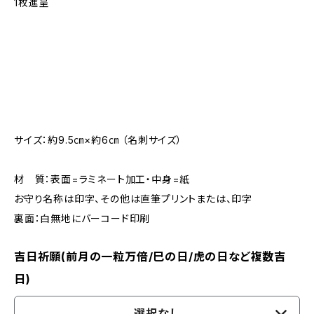
1枚進呈
サイズ：約9.5㎝×約6㎝ （名刺サイズ）
材 質：表面=ラミネート加工・中身=紙
お守り名称は印字、その他は直筆プリントまたは、印字
裏面：白無地にバーコード印刷
吉日祈願(前月の一粒万倍/巳の日/虎の日など複数吉
日)
選択なし