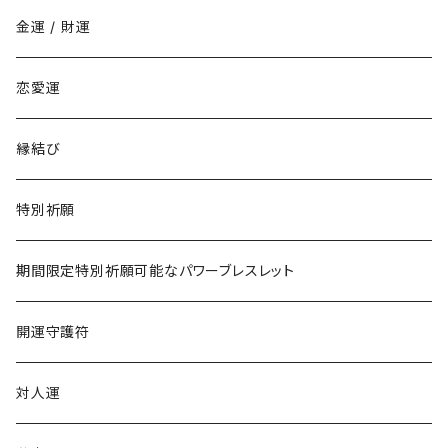
勉強でライバルに勝ちたい
寅年
金運 / 財運
商売でライバルに勝ちたい
卯年
恋愛運
仕事でライバルに勝ちたい
辰年
縁結び
恋愛でライバルに勝ちたい
巳年
特別祈願
午年
期間限定特別祈願可能なパワーブレスレット
未年
開運守護符
申年
対人運