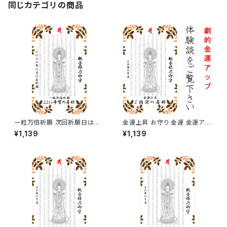
同じカテゴリの商品
一粒万倍祈願 次回祈願日は二
金運上昇 お守り 金運 金運アッ
〇二六年三月十七日となり、発
プ
¥1,139
¥1,139
送は祈願日当日以降で購入順と
なりますのでご留意ください。