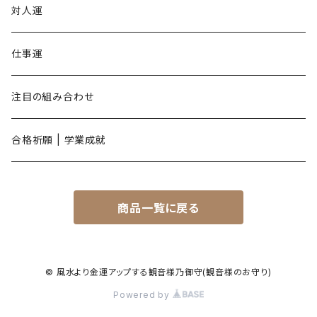
申年
対人運
酉年
仕事運
戌年
注目の組み合わせ
亥年
合格祈願 | 学業成就
商品一覧に戻る
© 風水より金運アップする観音様乃御守(観音様のお守り)
Powered by