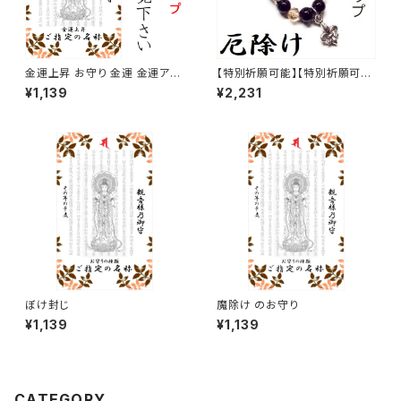
金運上昇 お守り 金運 金運アッ
【特別祈願可能】【特別祈願可
プ
能】金運上昇&厄除け・シェルパ
¥1,139
¥2,231
ール オニキス 百合の紋章 チャ
ーム ストラップ_NS_ST1-16_3
08【お届まで3〜14日】
ぼけ封じ
魔除け のお守り
¥1,139
¥1,139
CATEGORY