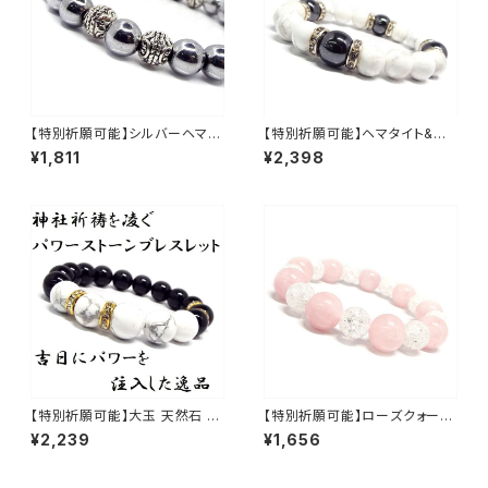
【特別祈願可能】シルバーヘマタ
【特別祈願可能】ヘマタイト&ホ
イトパワーストーン NS_DB006
ワイトターコイズパワーストーン
¥1,811
¥2,398
9_352【お届まで3〜14日】
ブレスレット NS_D5-51_517
【お届まで3〜21日】
【特別祈願可能】大玉 天然石 オ
【特別祈願可能】ローズクォーツ
ニキス ホワイトターコイズパワ
クラック水晶パワーストーンブレ
¥2,239
¥1,656
ーストーンブレスレット NS_D5
スレット_NS_D5-41_480【お届
-29_649【お届まで3〜14日】
まで3〜14日】