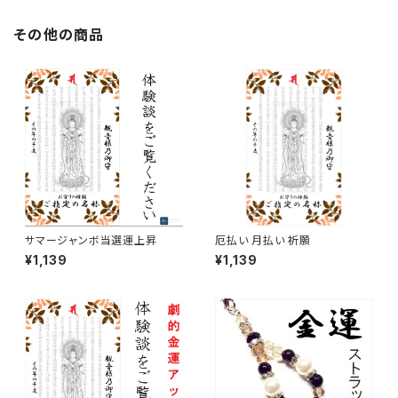
その他の商品
サマージャンボ当選運上昇
厄払い 月払い 祈願
¥1,139
¥1,139