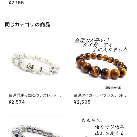
パワーストーンブレスレットで金
¥2,195
運開運。 NS_B1-58_418【お届
まで3〜14日】
同じカテゴリの商品
金運開運天然石ブレスレット ク
金運タイガーアイブレスレット
ラック水晶 オパールパワースト
パワーストーン NS_B1-45
¥2,574
¥2,505
ーンNS_D5-17_585【お届まで
3〜14日】