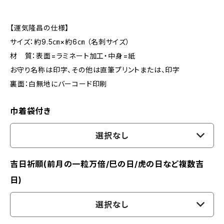
【運気隆昌の仕様】
サイズ：約9.5㎝×約6㎝ （名刺サイズ）
材 質：表面=ラミネート加工・中身=紙
お守り名称は印字、その他は直筆プリントまたは、印字
裏面：白無地にバーコード印刷
巾着袋付き
選択なし
吉日祈願(前月の一粒万倍/巳の日/虎の日など複数吉
日)
選択なし