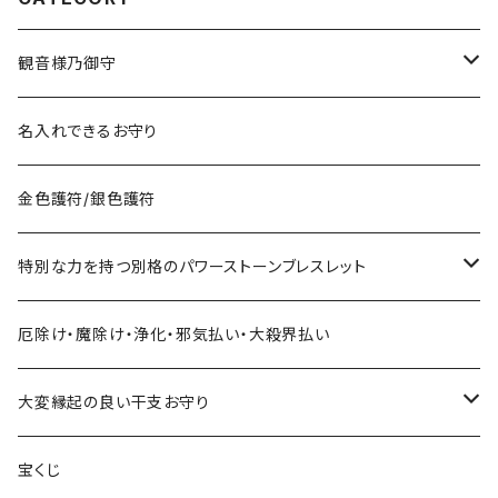
観音様乃御守
宝くじに御利益ある組合せ
名入れできるお守り
サマージャンボ宝くじに当たりたい時の組合せ
お金に御利益ある組合せ
金色護符/銀色護符
バレンタインジャンボ宝くじに当たりたい時の組合せ
給料を増やしたい
恋愛・縁結びで御利益ある組合せ
特別な力を持つ別格のパワーストーンブレスレット
ハロウィンジャンボ宝くじに当たりたい時の組合せ
お金持ちと出会いたい
お金持ち恋愛したい
対人で御利益ある組合せ
ネックレス
厄除け・魔除け・浄化・邪気払い・大殺界払い
年末ジャンボ宝くじに当たりたい時の組合せ
お金持ちと結婚したい(玉の輿・逆玉の輿)
学校でいじめられたくない
出世して仕事も充実し給料を上げたい時の組み合わせ
ストラップ
大変縁起の良い干支お守り
その他の宝くじに当たりたい時の組合せ
職場でいじめられたくない
子年
宝くじ