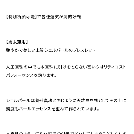
【特別祈願可能】で各種運気が劇的好転
【男女兼用】
艶やかで美しい上質シェルパールのブレスレット
人工真珠の中でも本真珠に引けをとらない高いクオリティコスト
パフォーマンスを誇ります。
シェルパールは養殖真珠と同じように天然貝を核としてその上に
幾度もパールエッセンスを重ねて作られています。
本真珠のように汗や化粧品の付着で劣化してしまうこともないの