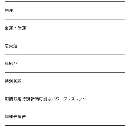
家庭でいじめられたくない
丑年
開運
勉強でライバルに勝ちたい
寅年
金運 / 財運
商売でライバルに勝ちたい
卯年
恋愛運
仕事でライバルに勝ちたい
辰年
縁結び
恋愛でライバルに勝ちたい
巳年
特別祈願
午年
期間限定特別祈願可能なパワーブレスレット
未年
開運守護符