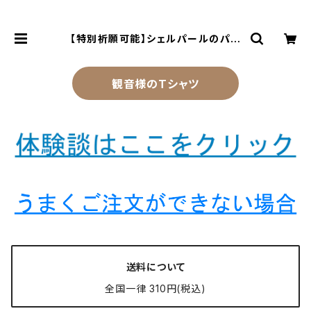
【特別祈願可能】シェルパールのパワ
ーストーンブレスレットで金運開運。
NS_B1-58_418【お届まで3〜14
日】 | 風水より金運アップする観音様
乃御守(観音様のお守り)
観音様のTシャツ
送料について
全国一律 310円(税込)