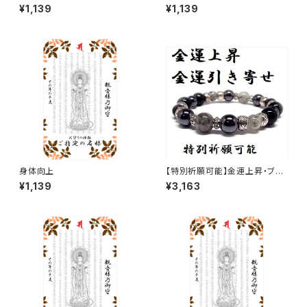
¥1,139
¥1,139
身体向上
【特別祈願可能】金運上昇・ブラ
ックルチルクォーツ ヘマタイト
¥1,139
¥3,163
オニキスお洒落パワーストーン
ブレスレット_NS_D3-19_752
【お届まで3〜14日】