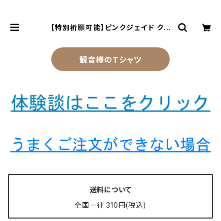
【特別祈願可能】ピンクジェイド クリ
スタルガラス パワーストーンブレスレ
ット NS_D4-60_396 | 風水より金
運アップする観音様乃御守(観音様の
観音様のTシャツ
お守り)
送料について
全国一律 310円(税込)