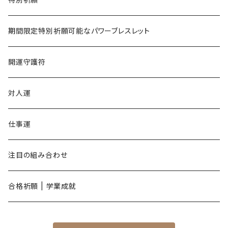
午年
期間限定特別祈願可能なパワーブレスレット
未年
開運守護符
申年
対人運
酉年
仕事運
戌年
注目の組み合わせ
亥年
合格祈願 | 学業成就