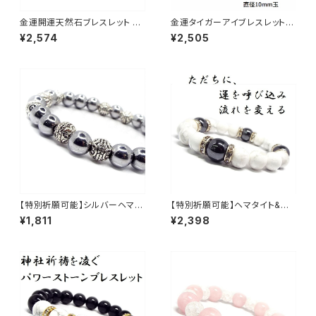
金運開運天然石ブレスレット ク
金運タイガーアイブレスレット
ラック水晶 オパールパワースト
パワーストーン NS_B1-45
¥2,574
¥2,505
ーンNS_D5-17_585【お届まで
3〜14日】
【特別祈願可能】シルバーヘマタ
【特別祈願可能】ヘマタイト&ホ
イトパワーストーン NS_DB006
ワイトターコイズパワーストーン
¥1,811
¥2,398
9_352【お届まで3〜14日】
ブレスレット NS_D5-51_517
【お届まで3〜21日】