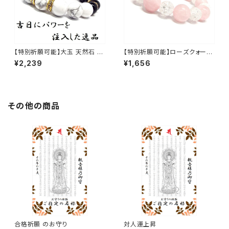
【特別祈願可能】大玉 天然石 オ
【特別祈願可能】ローズクォーツ
ニキス ホワイトターコイズパワ
クラック水晶パワーストーンブレ
¥2,239
¥1,656
ーストーンブレスレット NS_D5
スレット_NS_D5-41_480【お届
-29_649【お届まで3〜14日】
まで3〜14日】
その他の商品
合格祈願 のお守り
対人運上昇