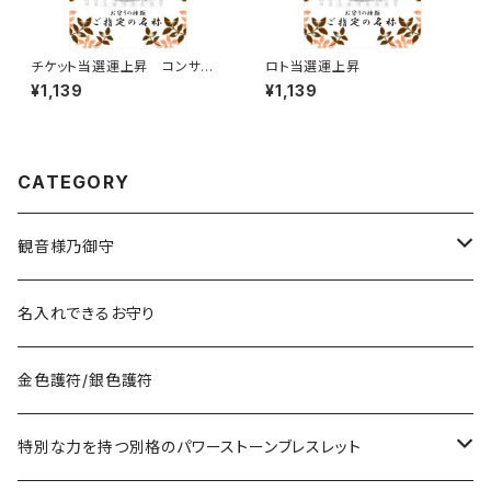
チケット当選運上昇 コンサー
ロト当選運上昇
ト、ライブ、ファンサークル、ファ
¥1,139
¥1,139
ンミーティング、スポーツ観戦な
どのチケット当選運気を上げま
す
CATEGORY
観音様乃御守
宝くじに御利益ある組合せ
名入れできるお守り
サマージャンボ宝くじに当たりたい時の組合せ
お金に御利益ある組合せ
金色護符/銀色護符
バレンタインジャンボ宝くじに当たりたい時の組合せ
給料を増やしたい
恋愛・縁結びで御利益ある組合せ
特別な力を持つ別格のパワーストーンブレスレット