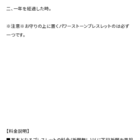
二、一年を経過した時。
※注意※お守りの上に置くパワーストーンブレスレットのは必ず
一つです。
【料金説明】
■基本となるブレスレットの料金(祈願無し)以に下記祈願を選択