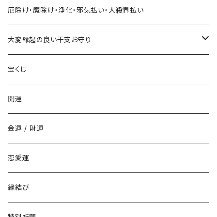
ハロウィンジャンボ宝くじに当たりたい時の組合せ
お金持ちと出会いたい
お金持ち恋愛したい
対人で御利益ある組合せ
ネックレス
厄除け・魔除け・浄化・邪気払い・大殺界払い
年末ジャンボ宝くじに当たりたい時の組合せ
お金持ちと結婚したい(玉の輿・逆玉の輿)
学校でいじめられたくない
出世して仕事も充実し給料を上げたい時の組み合わせ
ストラップ
大変縁起の良い干支お守り
その他の宝くじに当たりたい時の組合せ
職場でいじめられたくない
子年
宝くじ
家庭でいじめられたくない
丑年
開運
勉強でライバルに勝ちたい
寅年
金運 / 財運
商売でライバルに勝ちたい
卯年
恋愛運
仕事でライバルに勝ちたい
辰年
縁結び
恋愛でライバルに勝ちたい
巳年
特別祈願