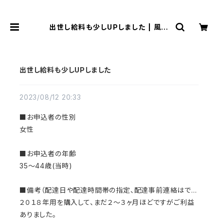
出世し給料も少しUPしました | 風水
より金運アップする観音様乃御守(観
音様のお守り)
出世し給料も少しUPしました
2023/08/12 20:33
■お申込者の性別
女性
■お申込者の年齢
35～44歳(当時)
■備考（配達日や配達時間帯の指定、配達事前連絡はで...
２０１８年用を購入して、まだ２～３ヶ月ほどですがご利益
ありました。