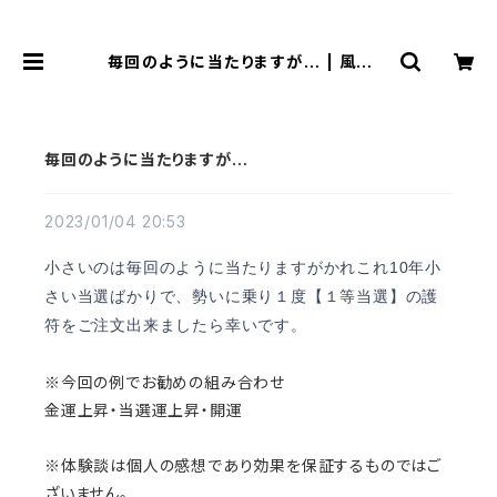
毎回のように当たりますが… | 風水よ
り金運アップする観音様乃御守(観音
様のお守り)
毎回のように当たりますが…
2023/01/04 20:53
小さいのは毎回のように当たりますがかれこれ10年小
さい当選ばかりで、勢いに乗り１度【１等当選】の護
符をご注文出来ましたら幸いです。
※今回の例でお勧めの組み合わせ
金運上昇・当選運上昇・開運
※体験談は個人の感想であり効果を保証するものではご
ざいません。