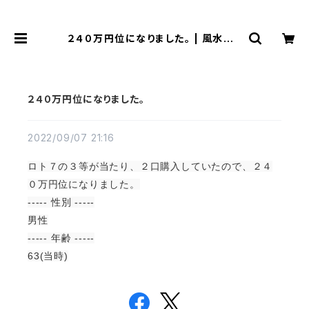
２４０万円位になりました。 | 風水より
金運アップする観音様乃御守(観音様
のお守り)
２４０万円位になりました。
2022/09/07 21:16
ロト７の３等が当たり、２口購入していたので、２４
０万円位になりました。
----- 性別 -----
男性
----- 年齢 -----
63(当時)