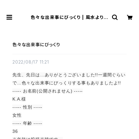
色々な出来事にびっくり | 風水より金
運アップする観音様乃御守(観音様の
お守り)
色々な出来事にびっくり
2022/08/17 11:21
先生、先日は…ありがとうございました!!一週間ぐらい
で…色々な出来事にびっくりする事もありましたよ!!
----- お名前(公開されません) -----
K.A.様
----- 性別 -----
女性
----- 年齢 -----
36