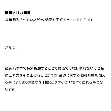
■■M.H.様■■
毎年購入させていただき、効果を実感できているからです
さらに…
観音様の力で特別祈願することで数値では推し量れないほど金
運上昇力を引き上げることができ、金運に関する個別祈願を加え
る事によりより大きな御利益(ごりやく)がいち早く訪れる事とな
ります。