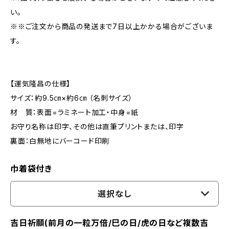
い。
※※ご注文から商品の発送まで7日以上かかる場合がございま
す。
【運気隆昌の仕様】
サイズ：約9.5㎝×約6㎝ （名刺サイズ）
材 質：表面=ラミネート加工・中身=紙
お守り名称は印字、その他は直筆プリントまたは、印字
裏面：白無地にバーコード印刷
巾着袋付き
選択なし
吉日祈願(前月の一粒万倍/巳の日/虎の日など複数吉