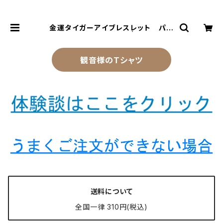
金運タイガーアイブレスレット パワ
ーストーン NS_B1-45 | 風水より金
運アップする観音様乃御守(観音様の
お守り)
観音様のTシャツ
送料について
全国一律 310円(税込)