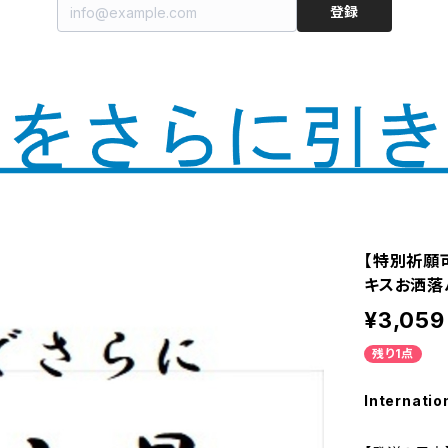
登録
【特別祈願
キスお洒落パ
¥3,059
残り1点
Internatio