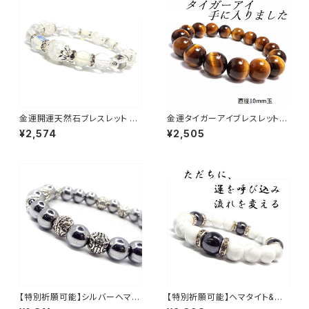
金運開運天然石ブレスレット ク
金運タイガーアイブレスレット
ラック水晶 オパールパワースト
パワーストーン NS_B1-45
¥2,574
¥2,505
ーンNS_D5-17_585【お届まで
3〜14日】
【特別祈願可能】シルバーヘマタ
【特別祈願可能】ヘマタイト&ホ
イトパワーストーン NS_DB006
ワイトターコイズパワーストーン