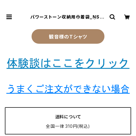
パワーストーン収納用巾着袋_NS_P
3-16_110【お届まで3〜14日】 | 風水
より金運アップする観音様乃御守(観
音様のお守り)
観音様のTシャツ
送料について
全国一律 310円(税込)