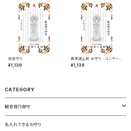
他抜守り
良席運上昇 お守り コンサー
ト。ライブ、ファンサークル、ファ
¥1,139
¥1,139
ンミーティングなどで良席をゲッ
トする運気を上げます。
CATEGORY
観音様乃御守
宝くじに御利益ある組合せ
名入れできるお守り