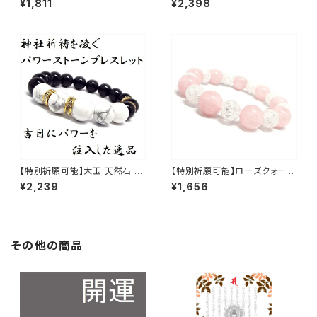
¥1,811
¥2,398
9_352【お届まで3〜14日】
ブレスレット NS_D5-51_517
【お届まで3〜21日】
【特別祈願可能】大玉 天然石 オ
【特別祈願可能】ローズクォーツ
ニキス ホワイトターコイズパワ
クラック水晶パワーストーンブレ
¥2,239
¥1,656
ーストーンブレスレット NS_D5
スレット_NS_D5-41_480【お届
-29_649【お届まで3〜14日】
まで3〜14日】
その他の商品