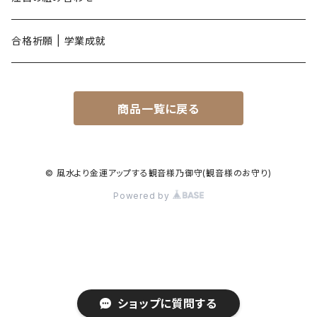
亥年
合格祈願 | 学業成就
商品一覧に戻る
© 風水より金運アップする観音様乃御守(観音様のお守り)
Powered by
ショップに質問する