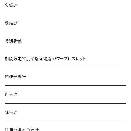
卯年
恋愛運
仕事でライバルに勝ちたい
辰年
縁結び
恋愛でライバルに勝ちたい
巳年
特別祈願
午年
期間限定特別祈願可能なパワーブレスレット
未年
開運守護符
申年
対人運
酉年
仕事運
戌年
注目の組み合わせ