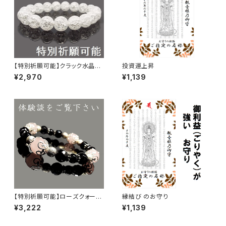
【特別祈願可能】クラック水晶パ
投資運上昇
ワーストーンブレスレット_NS_B
¥2,970
¥1,139
1-17_275【お届まで3〜14日】
【特別祈願可能】ローズクォーツ
縁結び のお守り
オニキス パワーストーンブレス
¥3,222
¥1,139
レット NS_D2-42_572【お届ま
で3〜14日】