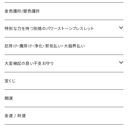
サマージャンボ宝くじに当たりたい時の組合せ
お金に御利益ある組合せ
金色護符/銀色護符
バレンタインジャンボ宝くじに当たりたい時の組合せ
給料を増やしたい
恋愛・縁結びで御利益ある組合せ
特別な力を持つ別格のパワーストーンブレスレット
ハロウィンジャンボ宝くじに当たりたい時の組合せ
お金持ちと出会いたい
お金持ち恋愛したい
対人で御利益ある組合せ
ネックレス
厄除け・魔除け・浄化・邪気払い・大殺界払い
年末ジャンボ宝くじに当たりたい時の組合せ
お金持ちと結婚したい(玉の輿・逆玉の輿)
学校でいじめられたくない
出世して仕事も充実し給料を上げたい時の組み合わせ
ストラップ
大変縁起の良い干支お守り
その他の宝くじに当たりたい時の組合せ
職場でいじめられたくない
子年
宝くじ
家庭でいじめられたくない
丑年
開運
勉強でライバルに勝ちたい
寅年
金運 / 財運
商売でライバルに勝ちたい