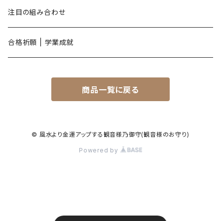
戌年
注目の組み合わせ
亥年
合格祈願 | 学業成就
商品一覧に戻る
© 風水より金運アップする観音様乃御守(観音様のお守り)
Powered by