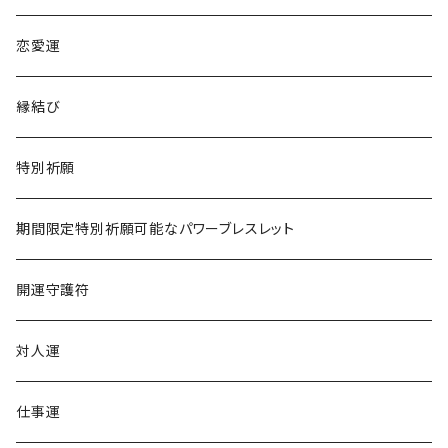
商売でライバルに勝ちたい
卯年
恋愛運
仕事でライバルに勝ちたい
辰年
縁結び
恋愛でライバルに勝ちたい
巳年
特別祈願
午年
期間限定特別祈願可能なパワーブレスレット
未年
開運守護符
申年
対人運
酉年
仕事運