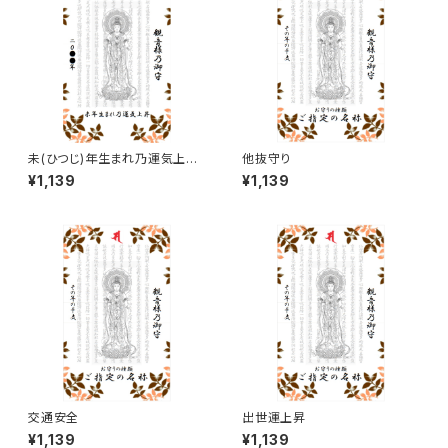
未(ひつじ)年生まれ乃運気上昇
他抜守り
観音様のお守り
¥1,139
¥1,139
交通安全
出世運上昇
¥1,139
¥1,139