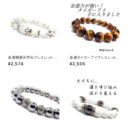
金運開運天然石ブレスレット ク
金運タイガーアイブレスレット
ラック水晶 オパールパワースト
パワーストーン NS_B1-45
¥2,574
¥2,505
ーンNS_D5-17_585【お届まで
3〜14日】