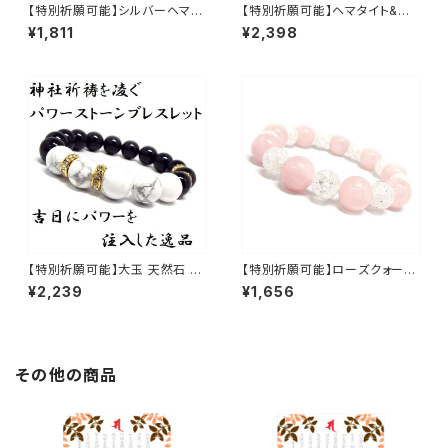
【特別祈願可能】シルバーヘマタ
【特別祈願可能】ヘマタイト&ホ
イトパワーストーン NS_DB006
ワイトターコイズパワーストーン
¥1,811
¥2,398
9_352【お届まで3〜14日】
ブレスレット NS_D5-51_517
【お届まで3〜21日】
【特別祈願可能】大玉 天然石 オ
【特別祈願可能】ローズクォーツ
ニキス ホワイトターコイズパワ
クラック水晶パワーストーンブレ
¥2,239
¥1,656
ーストーンブレスレット NS_D5
スレット_NS_D5-41_480【お届
-29_649【お届まで3〜14日】
まで3〜14日】
その他の商品