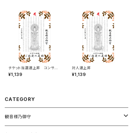
チケット当選運上昇 コンサー
対人運上昇
ト、ライブ、ファンサークル、ファ
¥1,139
¥1,139
ンミーティング、スポーツ観戦な
どのチケット当選運気を上げま
す
CATEGORY
観音様乃御守