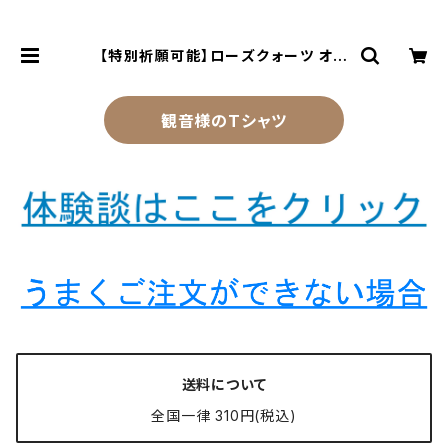
【特別祈願可能】ローズクォーツ オニ
キス パワーストーンブレスレット NS
_D2-42_572【お届まで3〜14日】 |
風水より金運アップする観音様乃御守
観音様のTシャツ
(観音様のお守り)
送料について
全国一律 310円(税込)