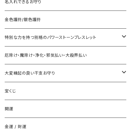
宝くじに御利益ある組合せ
名入れできるお守り
サマージャンボ宝くじに当たりたい時の組合せ
お金に御利益ある組合せ
金色護符/銀色護符
バレンタインジャンボ宝くじに当たりたい時の組合せ
給料を増やしたい
恋愛・縁結びで御利益ある組合せ
特別な力を持つ別格のパワーストーンブレスレット
ハロウィンジャンボ宝くじに当たりたい時の組合せ
お金持ちと出会いたい
お金持ち恋愛したい
対人で御利益ある組合せ
ネックレス
厄除け・魔除け・浄化・邪気払い・大殺界払い
年末ジャンボ宝くじに当たりたい時の組合せ
お金持ちと結婚したい(玉の輿・逆玉の輿)
学校でいじめられたくない
出世して仕事も充実し給料を上げたい時の組み合わせ
ストラップ
大変縁起の良い干支お守り
その他の宝くじに当たりたい時の組合せ
職場でいじめられたくない
子年
宝くじ
家庭でいじめられたくない
丑年
開運
勉強でライバルに勝ちたい
寅年
金運 / 財運