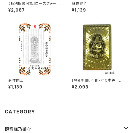
【特別祈願可能】ローズクォーツ
身体健全
シェルパール クラック水晶 パワ
¥2,087
¥1,139
ーストーンブレスレット NS_D1-
78_484
身体向上
【特別祈願】可能・守り本尊 護
身護符 未(ひつじ)年 大日如
¥1,139
¥2,093
来 お守り 護符 ご利益【お届ま
で3〜10日】
CATEGORY
観音様乃御守