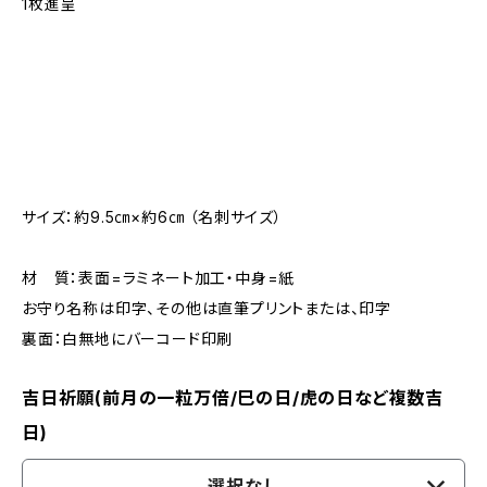
1枚進呈
サイズ：約9.5㎝×約6㎝ （名刺サイズ）
材 質：表面=ラミネート加工・中身=紙
お守り名称は印字、その他は直筆プリントまたは、印字
裏面：白無地にバーコード印刷
吉日祈願(前月の一粒万倍/巳の日/虎の日など複数吉
日)
選択なし