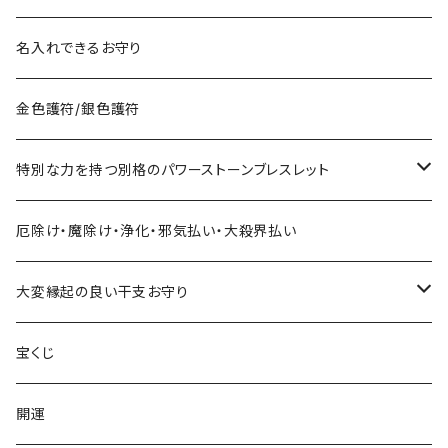
宝くじに御利益ある組合せ
名入れできるお守り
サマージャンボ宝くじに当たりたい時の組合せ
お金に御利益ある組合せ
金色護符/銀色護符
バレンタインジャンボ宝くじに当たりたい時の組合せ
給料を増やしたい
恋愛・縁結びで御利益ある組合せ
特別な力を持つ別格のパワーストーンブレスレット
ハロウィンジャンボ宝くじに当たりたい時の組合せ
お金持ちと出会いたい
お金持ち恋愛したい
対人で御利益ある組合せ
ネックレス
厄除け・魔除け・浄化・邪気払い・大殺界払い
年末ジャンボ宝くじに当たりたい時の組合せ
お金持ちと結婚したい(玉の輿・逆玉の輿)
学校でいじめられたくない
出世して仕事も充実し給料を上げたい時の組み合わせ
ストラップ
大変縁起の良い干支お守り
その他の宝くじに当たりたい時の組合せ
職場でいじめられたくない
子年
宝くじ
家庭でいじめられたくない
丑年
開運