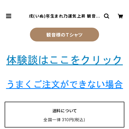
戌(いぬ)年生まれ乃運気上昇 観音様
のお守り | 風水より金運アップする観
音様乃御守(観音様のお守り)
観音様のTシャツ
送料について
全国一律 310円(税込)