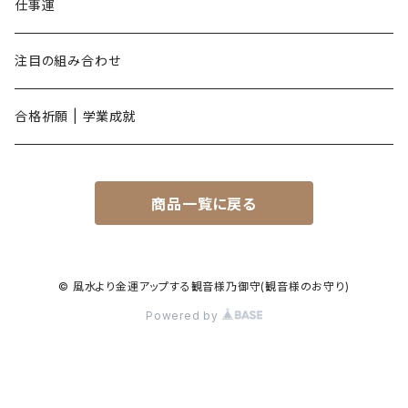
酉年
仕事運
戌年
注目の組み合わせ
亥年
合格祈願 | 学業成就
商品一覧に戻る
© 風水より金運アップする観音様乃御守(観音様のお守り)
Powered by