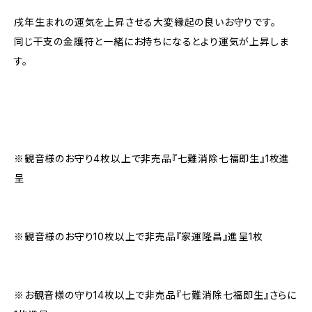
戌年生まれの運気を上昇させる大変縁起の良いお守りです。
同じ干支の金護符と一緒にお持ちになるとより運気が上昇しま
す。
※観音様のお守り4枚以上で非売品『七難消除七福即生』1枚進
呈
※観音様のお守り10枚以上で非売品『家運隆昌』進呈1枚
※お観音様の守り14枚以上で非売品『七難消除七福即生』さらに