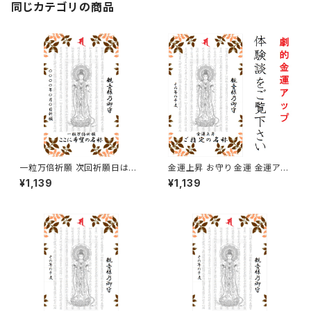
同じカテゴリの商品
一粒万倍祈願 次回祈願日は二
金運上昇 お守り 金運 金運アッ
〇二六年三月十七日となり、発
プ
¥1,139
¥1,139
送は祈願日当日以降で購入順と
なりますのでご留意ください。