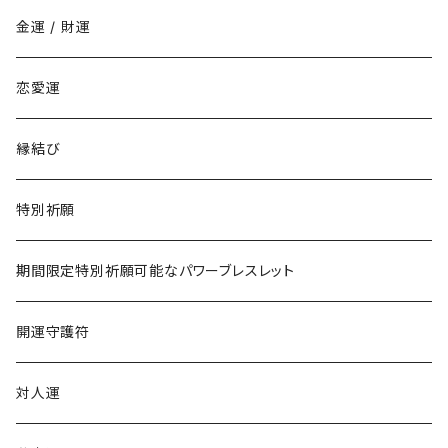
勉強でライバルに勝ちたい
寅年
金運 / 財運
商売でライバルに勝ちたい
卯年
恋愛運
仕事でライバルに勝ちたい
辰年
縁結び
恋愛でライバルに勝ちたい
巳年
特別祈願
午年
期間限定特別祈願可能なパワーブレスレット
未年
開運守護符
申年
対人運