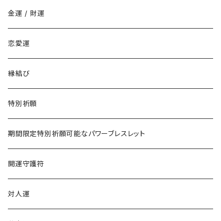
勉強でライバルに勝ちたい
寅年
金運 / 財運
商売でライバルに勝ちたい
卯年
恋愛運
仕事でライバルに勝ちたい
辰年
縁結び
恋愛でライバルに勝ちたい
巳年
特別祈願
午年
期間限定特別祈願可能なパワーブレスレット
未年
開運守護符
申年
対人運