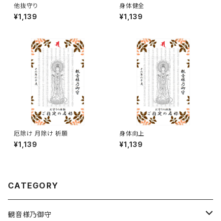
他抜守り
身体健全
¥1,139
¥1,139
厄除け 月除け 祈願
身体向上
¥1,139
¥1,139
CATEGORY
観音様乃御守