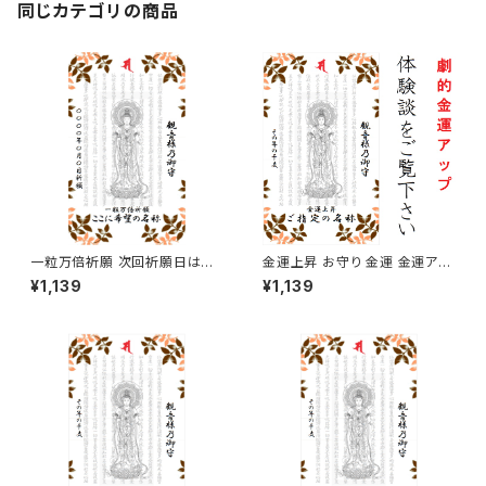
同じカテゴリの商品
一粒万倍祈願 次回祈願日は二
金運上昇 お守り 金運 金運アッ
〇二六年三月十七日となり、発
プ
¥1,139
¥1,139
送は祈願日当日以降で購入順と
なりますのでご留意ください。