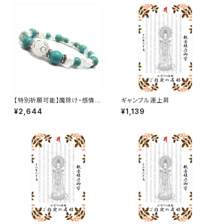
【特別祈願可能】魔除け・感情を
ギャンブル運上昇
コントロール・クラック水晶 ター
¥2,644
¥1,139
コイズ パール パワーストーンブ
レスレット NS_D5-62_297【お
届まで3〜14日】