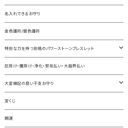
宝くじに御利益ある組合せ
名入れできるお守り
サマージャンボ宝くじに当たりたい時の組合せ
お金に御利益ある組合せ
金色護符/銀色護符
バレンタインジャンボ宝くじに当たりたい時の組合せ
給料を増やしたい
恋愛・縁結びで御利益ある組合せ
特別な力を持つ別格のパワーストーンブレスレット
ハロウィンジャンボ宝くじに当たりたい時の組合せ
お金持ちと出会いたい
お金持ち恋愛したい
対人で御利益ある組合せ
ネックレス
厄除け・魔除け・浄化・邪気払い・大殺界払い
年末ジャンボ宝くじに当たりたい時の組合せ
お金持ちと結婚したい(玉の輿・逆玉の輿)
学校でいじめられたくない
出世して仕事も充実し給料を上げたい時の組み合わせ
ストラップ
大変縁起の良い干支お守り
その他の宝くじに当たりたい時の組合せ
職場でいじめられたくない
子年
宝くじ
家庭でいじめられたくない
丑年
開運