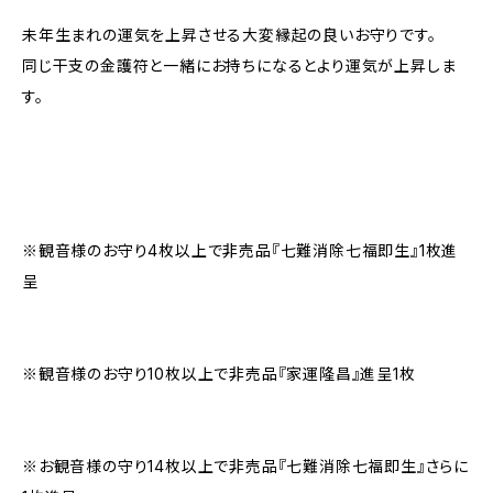
未年生まれの運気を上昇させる大変縁起の良いお守りです。
同じ干支の金護符と一緒にお持ちになるとより運気が上昇しま
す。
※観音様のお守り4枚以上で非売品『七難消除七福即生』1枚進
呈
※観音様のお守り10枚以上で非売品『家運隆昌』進呈1枚
※お観音様の守り14枚以上で非売品『七難消除七福即生』さらに