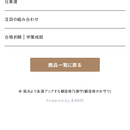
酉年
仕事運
戌年
注目の組み合わせ
亥年
合格祈願 | 学業成就
商品一覧に戻る
© 風水より金運アップする観音様乃御守(観音様のお守り)
Powered by