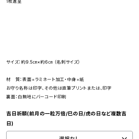
1枚進呈
サイズ：約9.5㎝×約6㎝ （名刺サイズ）
材 質：表面=ラミネート加工・中身=紙
お守り名称は印字、その他は直筆プリントまたは、印字
裏面：白無地にバーコード印刷
吉日祈願(前月の一粒万倍/巳の日/虎の日など複数吉
日)
選択なし