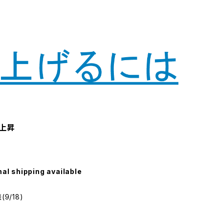
上昇
nal shipping available
9/18)