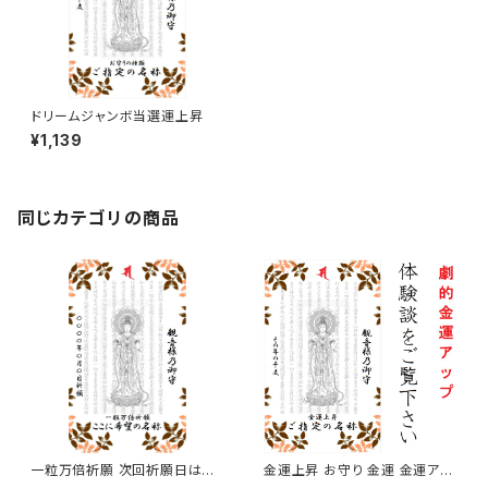
ドリームジャンボ当選運上昇
¥1,139
同じカテゴリの商品
一粒万倍祈願 次回祈願日は二
金運上昇 お守り 金運 金運アッ
〇二六年三月十七日となり、発
プ