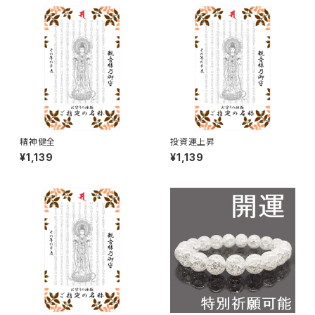
08【お届まで3〜14日】
精神健全
投資運上昇
¥1,139
¥1,139