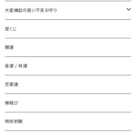
年末ジャンボ宝くじに当たりたい時の組合せ
お金持ちと結婚したい(玉の輿・逆玉の輿)
学校でいじめられたくない
出世して仕事も充実し給料を上げたい時の組み合わせ
ストラップ
大変縁起の良い干支お守り
その他の宝くじに当たりたい時の組合せ
職場でいじめられたくない
子年
宝くじ
家庭でいじめられたくない
丑年
開運
勉強でライバルに勝ちたい
寅年
金運 / 財運
商売でライバルに勝ちたい
卯年
恋愛運
仕事でライバルに勝ちたい
辰年
縁結び
恋愛でライバルに勝ちたい
巳年
特別祈願