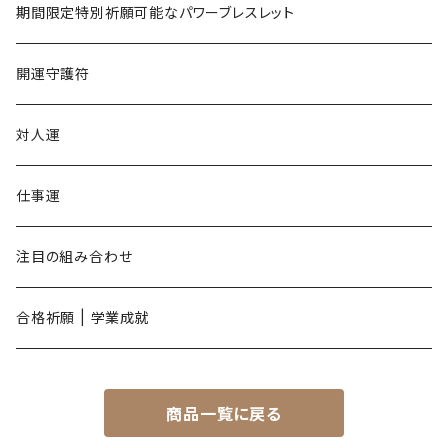
午年
期間限定特別祈願可能なパワーブレスレット
未年
開運守護符
申年
対人運
酉年
仕事運
戌年
注目の組み合わせ
亥年
合格祈願 | 学業成就
商品一覧に戻る