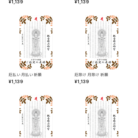
¥1,139
¥1,139
送は祈願日当日以降で購入順と
なりますのでご留意ください。
厄払い 月払い 祈願
厄除け 月除け 祈願
¥1,139
¥1,139