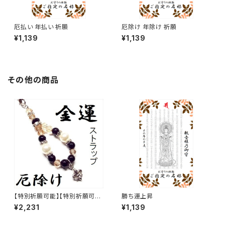
厄払い 年払い 祈願
厄除け 年除け 祈願
¥1,139
¥1,139
その他の商品
【特別祈願可能】【特別祈願可
勝ち運上昇
能】金運上昇&厄除け・シェルパ
¥2,231
¥1,139
ール オニキス 百合の紋章 チャ
ーム ストラップ_NS_ST1-16_3