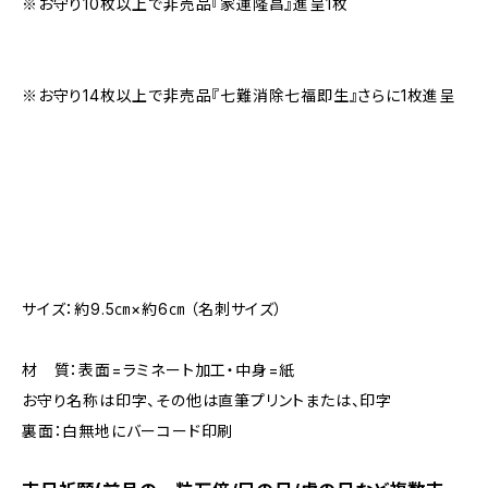
※お守り10枚以上で非売品『家運隆昌』進呈1枚
※お守り14枚以上で非売品『七難消除七福即生』さらに1枚進呈
サイズ：約9.5㎝×約6㎝ （名刺サイズ）
材 質：表面=ラミネート加工・中身=紙
お守り名称は印字、その他は直筆プリントまたは、印字
裏面：白無地にバーコード印刷