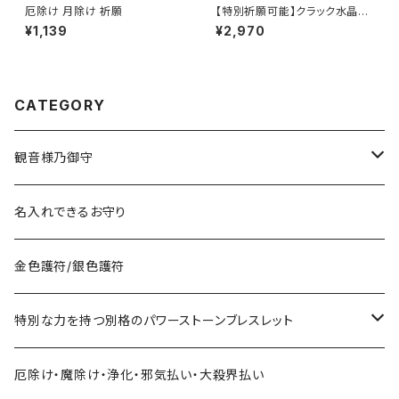
厄除け 月除け 祈願
【特別祈願可能】クラック水晶パ
ワーストーンブレスレット_NS_B
¥1,139
¥2,970
1-17_275【お届まで3〜14日】
CATEGORY
観音様乃御守
宝くじに御利益ある組合せ
名入れできるお守り
サマージャンボ宝くじに当たりたい時の組合せ
お金に御利益ある組合せ
金色護符/銀色護符
バレンタインジャンボ宝くじに当たりたい時の組合せ
給料を増やしたい
恋愛・縁結びで御利益ある組合せ
特別な力を持つ別格のパワーストーンブレスレット
ハロウィンジャンボ宝くじに当たりたい時の組合せ
お金持ちと出会いたい
お金持ち恋愛したい
対人で御利益ある組合せ
ネックレス
厄除け・魔除け・浄化・邪気払い・大殺界払い