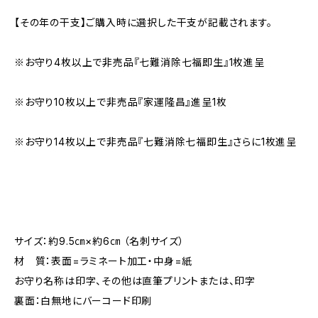
【その年の干支】ご購入時に選択した干支が記載されます。
※お守り4枚以上で非売品『七難消除七福即生』1枚進呈
※お守り10枚以上で非売品『家運隆昌』進呈1枚
※お守り14枚以上で非売品『七難消除七福即生』さらに1枚進呈
サイズ：約9.5㎝×約6㎝ （名刺サイズ）
材 質：表面=ラミネート加工・中身=紙
お守り名称は印字、その他は直筆プリントまたは、印字
裏面：白無地にバーコード印刷