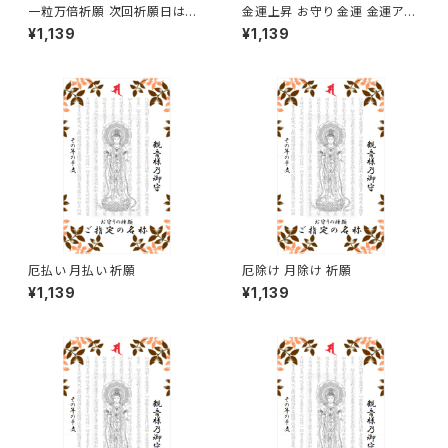
一粒万倍祈願 次回祈願日は二
金運上昇 お守り 金運 金運アッ
〇二六年三月十七日となり、発
プ
¥1,139
¥1,139
送は祈願日当日以降で購入順と
なりますのでご留意ください。
厄払い 月払い 祈願
厄除け 月除け 祈願
¥1,139
¥1,139