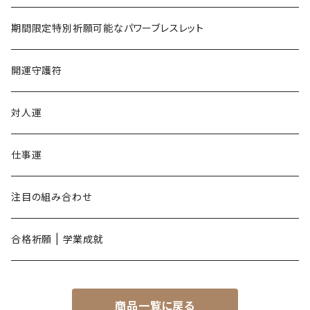
午年
期間限定特別祈願可能なパワーブレスレット
未年
開運守護符
申年
対人運
酉年
仕事運
戌年
注目の組み合わせ
亥年
合格祈願 | 学業成就
商品一覧に戻る