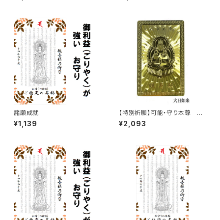
諸願成就
【特別祈願】可能・守り本尊 護
身護符 未(ひつじ)年 大日如
¥1,139
¥2,093
来 お守り 護符 ご利益【お届ま
で3〜10日】