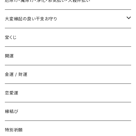
厄除け・魔除け・浄化・邪気払い・大殺界払い
年末ジャンボ宝くじに当たりたい時の組合せ
お金持ちと結婚したい(玉の輿・逆玉の輿)
学校でいじめられたくない
出世して仕事も充実し給料を上げたい時の組み合わせ
ストラップ
大変縁起の良い干支お守り
その他の宝くじに当たりたい時の組合せ
職場でいじめられたくない
子年
宝くじ
家庭でいじめられたくない
丑年
開運
勉強でライバルに勝ちたい
寅年
金運 / 財運
商売でライバルに勝ちたい
卯年
恋愛運
仕事でライバルに勝ちたい
辰年
縁結び
恋愛でライバルに勝ちたい
巳年
特別祈願