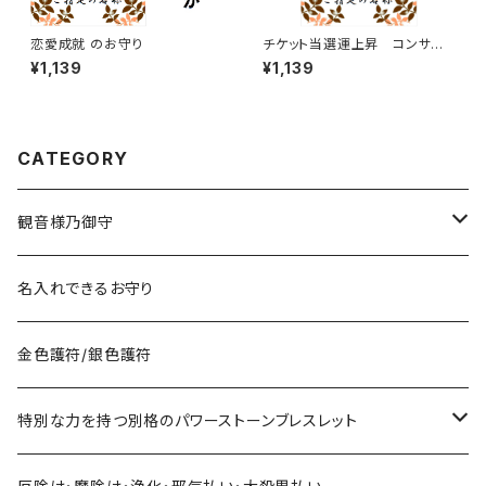
恋愛成就 のお守り
チケット当選運上昇 コンサー
ト、ライブ、ファンサークル、ファ
¥1,139
¥1,139
ンミーティング、スポーツ観戦な
どのチケット当選運気を上げま
す
CATEGORY
観音様乃御守
宝くじに御利益ある組合せ
名入れできるお守り
サマージャンボ宝くじに当たりたい時の組合せ
お金に御利益ある組合せ
金色護符/銀色護符
バレンタインジャンボ宝くじに当たりたい時の組合せ
給料を増やしたい
恋愛・縁結びで御利益ある組合せ
特別な力を持つ別格のパワーストーンブレスレット
ハロウィンジャンボ宝くじに当たりたい時の組合せ
お金持ちと出会いたい
お金持ち恋愛したい
対人で御利益ある組合せ
ネックレス