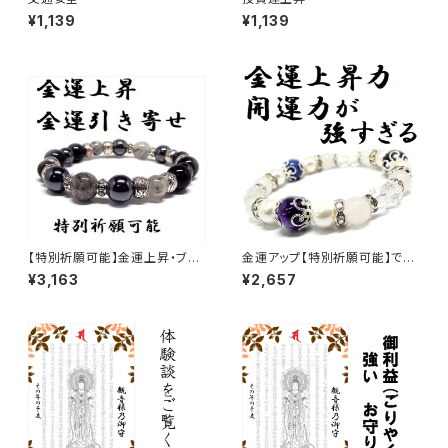
¥1,139
¥1,139
【特別祈願可能】金運上昇・ブラ
金運アップ【特別祈願可能】で厄
ックルチルクォーツ ヘマタイト
除け・ギャンブル運・勝負運・魔
¥3,163
¥2,657
オニキスお洒落パワーストーン
除け・邪気払いに強いお洒落か
ブレスレット_NS_D3-19_752
わいいパワーストーンブレスレッ
【お届まで3〜14日】
ト(パープルタイガーアイ ラピス
ラズリ ブラックルチル パワース
トーンブレスレット)_NS_D4-9
2_572【お届まで3〜10日】