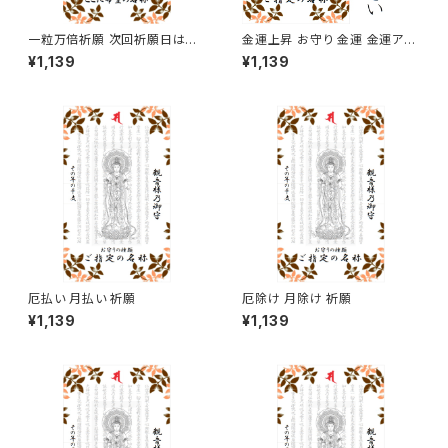
一粒万倍祈願 次回祈願日は二
金運上昇 お守り 金運 金運アッ
〇二六年三月十七日となり、発
プ
¥1,139
¥1,139
送は祈願日当日以降で購入順と
なりますのでご留意ください。
厄払い 月払い 祈願
厄除け 月除け 祈願
¥1,139
¥1,139